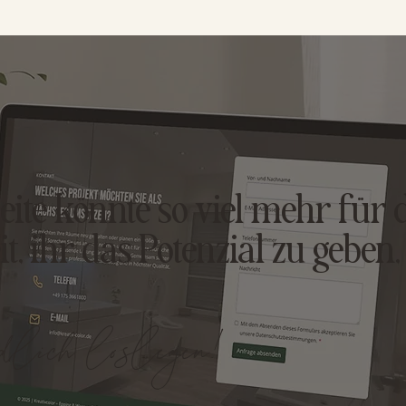
ite könnte so viel mehr für d
it, ihr das Potenzial zu geben,
ndlich loslegen!