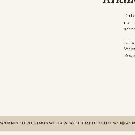
Du li
noch 
schon
Ich w
Webse
Kopf
YOUR NEXT LEVEL STARTS WITH A WEBSITE THAT FEELS LIKE YOU