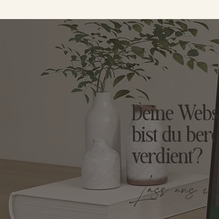
Deine Webse
bist du bere
verdient?
Lass uns e