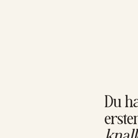
Du ha
erste
knall