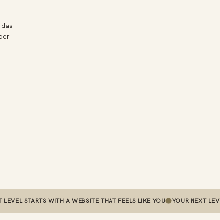
t das
oder