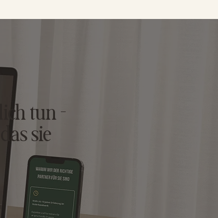
ich tun –
 das sie