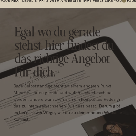
YOUR NEXT LEVEL STARTS WITH A WEBSITE THAT FEELS LIKE YOU
Egal wo du gerade
stehst, hier findest du
das richtige Angebot
für dich.
Jede Selbstständige steht an einem anderen Punkt.
Manche starten gerade und wollen schnell sichtbar
werden, andere wünschen sich ein komplettes Redesign,
das zu ihrem gewachsenen Business passt.
Darum gibt
es bei mir zwei Wege, wie du zu deiner neuen Webseite
kommst.