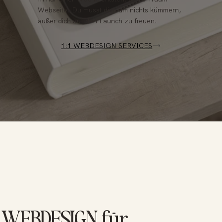
Webseite. Du musst dich um nichts kümmern,
außer dich auf den Launch zu freuen.
1:1 WEBDESIGN SERVICES
WEBDESIGN für