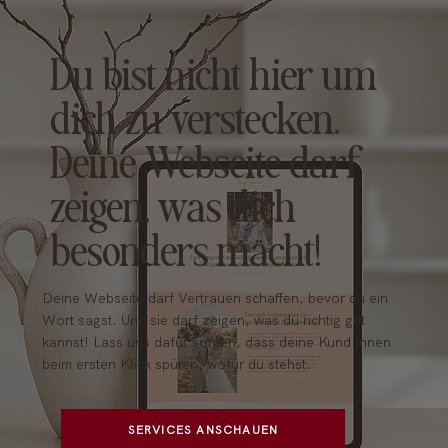
Du bist nicht hier um
dich zu verstecken.
Deine Webseite darf
zeigen, was dich
besonders macht!
Deine Webseite darf Vertrauen schaffen, bevor du ein
Wort sagst. Und sie darf zeigen, was du richtig gut
kannst! Lass uns dafür sorgen, dass deine Kund:innen
beim ersten Klick spüren, wofür du stehst.
SERVICES ANSCHAUEN