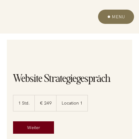
MENU
Website Strategiegespräch
249
Euro
1 Std.
1
€ 249
Location 1
S
t
d
Weiter